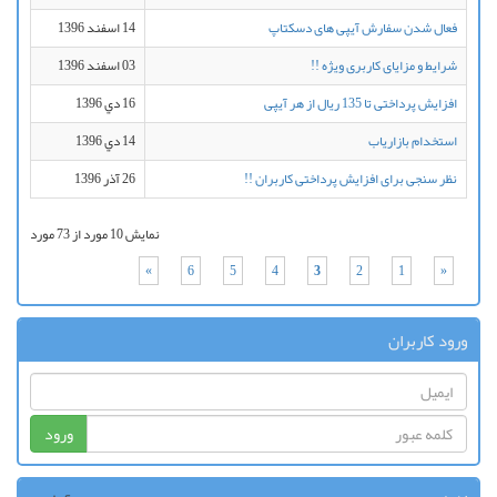
فعال شدن سفارش آیپی های دسکتاپ
14 اسفند 1396
شرایط و مزایای کاربری ویژه !!
03 اسفند 1396
افزایش پرداختی تا 135 ریال از هر آیپی
16 دي 1396
استخدام بازاریاب
14 دي 1396
نظر سنجی برای افزایش پرداختی کاربران !!
26 آذر 1396
نمایش 10 مورد از 73 مورد
»
6
5
4
3
2
1
«
ورود کاربران
ورود