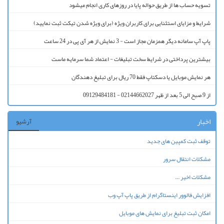
تسویه حساب ها از طریق حواله پایا در روزهای کاری انجام میشود
شرایط و مزایای استثنایی برای کاربران ویژه (برای ویژه شدن تیکت ثبت نمایید)
پاپ آپ سامانه دیگر همزمان مجاز است - 3 نمایش از هر آی پی در 24 ساعت
بیشترین پرداختی در شرایط سخت تبلیغات - اعتماد شما سرمایه ماست
هر نمایش موبایل یا دسکتاپ فقط 70 ریال برای تبلیغ دهندگان
از 9 صبح الی 5 بعد از ظهر 02144662027 - 09129484181
اخبار
آرشیو
توقف ثبت کمپین های جدید
مشکلات انتقال سرور
مشکلات اخیر ...
افزایش فالوور اینستاگرام از طریق پاپ آپ وب
امکان ثبت تبلیغ برای نمایش های موبایل