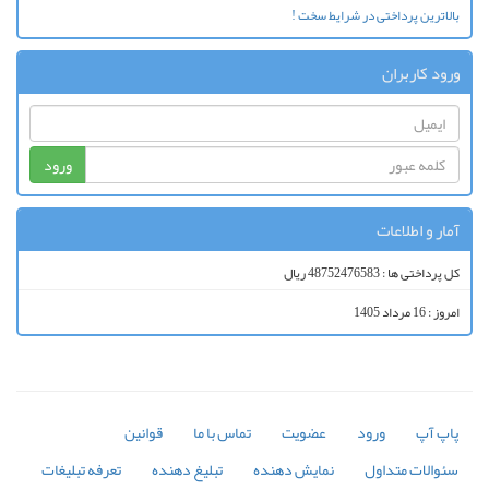
بالاترین پرداختی در شرایط سخت !
ورود کاربران
ورود
آمار و اطلاعات
کل پرداختی ها : 48752476583 ریال
امروز : 16 مرداد 1405
پاپ آپ
ورود
عضویت
تماس با ما
قوانین
سئوالات متداول
نمایش دهنده
تبلیغ دهنده
تعرفه تبلیغات